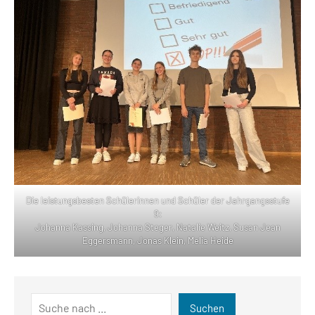
Die leistungsbesten Schülerinnen und Schüler der Jahrgangsstufe
9:
Johanna Kassing, Johanna Steger, Natalie Weitz, Susan Jean
Eggersmann, Jonas Klein, Melia Heide
Suchen
Suchen