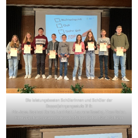
Die leistungsbesten Schülerinnen und Schüler der
Doppeljahrgangsstufe 7/ 8:
Mia Japs, Raphael Gerke, Leni Mahl, Laurens Kassing, Theo Deller,
Henry Dechant, Leann Bednarek, Michael Gebel, Noah Schäfer