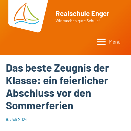
Zum
Inhalt
Realschule Enger
springen
Wir machen gute Schule!
Menü
Das beste Zeugnis der
Klasse: ein feierlicher
Abschluss vor den
Sommerferien
9. Juli 2024
web148
Aktuelles