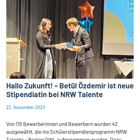
Hallo Zukunft! – Betül Özdemir ist neue
Stipendiatin bei NRW Talente
22. November 2023
web148
Aktuelles
Von 115 Bewerberinnen und Bewerbern wurden 43
ausgewählt, die ins Schülerstipendienprogramm NRW
Talente – Region OWL aufgenommen wurden. Dazu