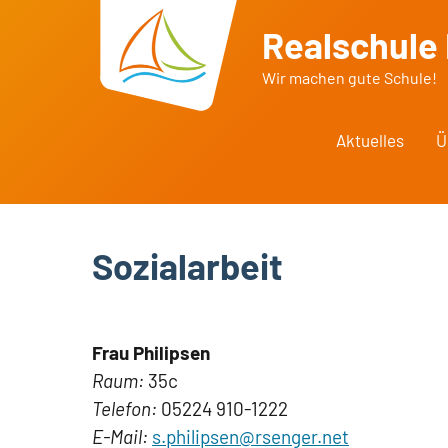
Zum
Realschule
Inhalt
springen
Wir machen gute Schule!
Aktuelles
Ü
Sozialarbeit
Frau Philipsen
Raum:
35c
Telefon:
05224 910-1222
E-Mail:
s.philipsen@rsenger.net