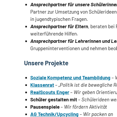
Ansprechpartner für unsere Schülerinne
Partner zur Umsetzung von Schülerideen
in jugendtypischen Fragen.
Ansprechpartner für Eltern
, beraten bei
weiterführende Hilfen.
Ansprechpartner für Lehrerinnen und Le
Gruppeninterventionen und nehmen beoba
Unsere Projekte
Soziale Kompetenz und Teambildung
–
Klassenrat
–
„Politik ist die beweglich
RealScouts Enger
–
Wir geben Orientier
Schüler gestalten mit
–
Schülerideen wer
Pausenspiele
–
Wir fördern Aktivität
AG Technik/Upcycling
–
Wir packen an